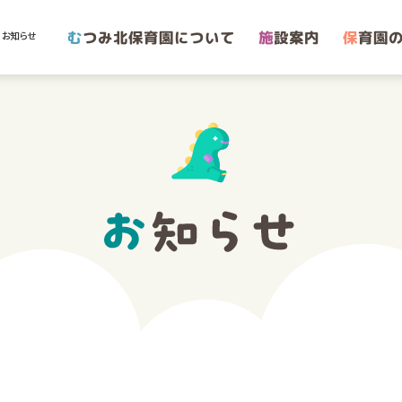
む
つみ北保育園について
施
設案内
保
育園の
｜お知らせ