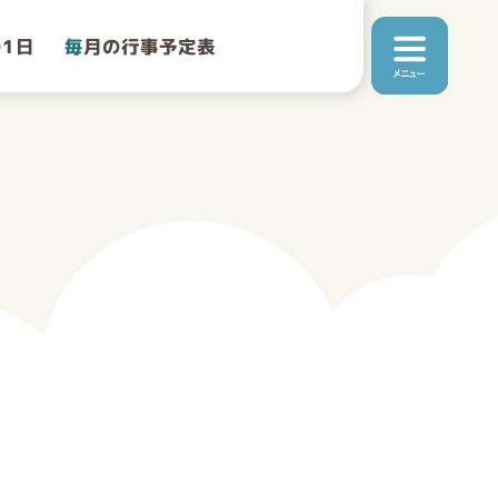
1日
毎
月の行事予定表