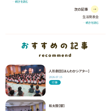
…続きを読む
次の記事
生活発表会
…続きを読む
人形劇団【ほんわかシアター】
2026.07.15
行事
和太鼓【響】