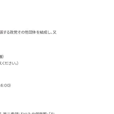
張する政党その他団体を結成し、又
催）
えください。）
:００）
、第二希望：むつみ北保育園」「む