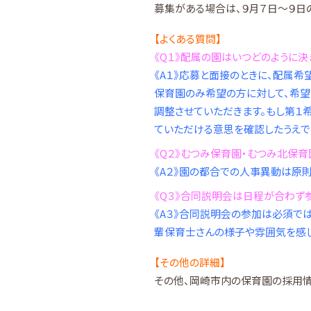
募集がある場合は、９月７日～９日の
【よくある質問】
《Q１》配属の園はいつどのように決
《A１》応募と面接のときに、配属
保育園のみ希望の方に対して、希望
調整させていただきます。もし第１
ていただける意思を確認したうえで
《Q２》むつみ保育園・むつみ北保
《A２》園の都合での人事異動は原
《Q３》合同説明会は日程が合わず
《A３》合同説明会の参加は必須で
輩保育士さんの様子や雰囲気を感じ
【その他の詳細】
その他、岡崎市内の保育園の採用情