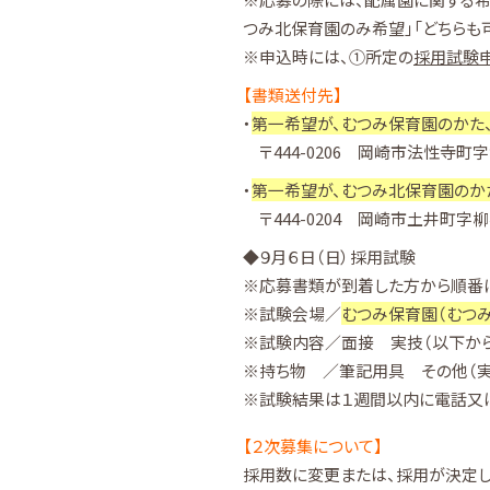
つみ北保育園のみ希望」「どちらも可
※申込時には、①所定の
採用試験
【書類送付先】
・
第一希望が、むつみ保育園のかた
〒444-0206 岡崎市法性寺
・
第一希望が、むつみ北保育園のか
〒444-0204 岡崎市土井町
◆９月６日（日）採用試験
※応募書類が到着した方から順番に
※試験会場／
むつみ保育園（むつ
※試験内容／面接 実技（以下から
※持ち物 ／筆記用具 その他（実
※試験結果は１週間以内に電話又
【２次募集について】
採用数に変更または、採用が決定し