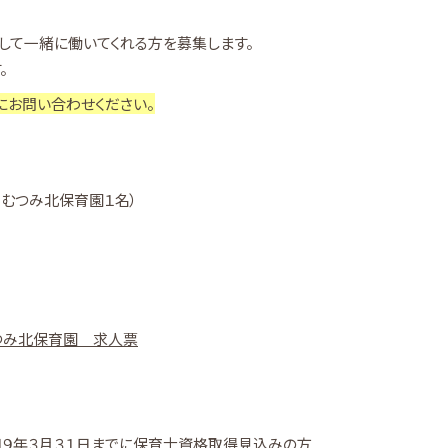
して一緒に働いてくれる方を募集します。
。
にお問い合わせください。
むつみ北保育園１名）
つみ北保育園 求人票
和９年３月３１日までに保育士資格取得見込みの方