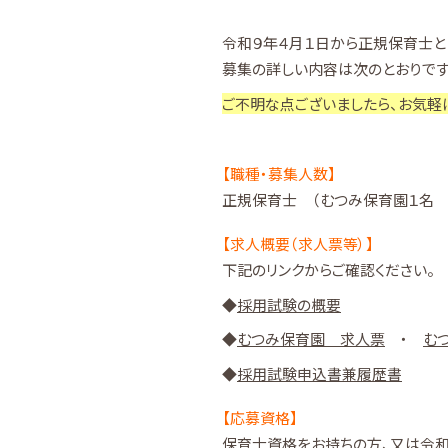
令和９年４月１日から正規保育士と
募集の詳しい内容は次のとおりです
ご不明な点ございましたら、お気軽
【職種・募集人数】
正規保育士 （むつみ保育園１名 
【求人概要（求人票等）】
下記のリンクからご確認ください。
◆
採用試験の概要
◆
むつみ保育園 求人票
・
む
◆
採用試験申込書兼履歴書
【応募資格】
保育士資格をお持ちの方、又は令