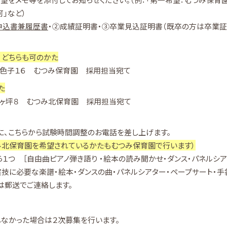
」など）
申込書兼履歴書
・②成績証明書・③卒業見込証明書（既卒の方は卒業証
、どちらも可のかた
町字色子１６ むつみ保育園 採用担当宛て
た
字柳ヶ坪８ むつみ北保育園 採用担当宛て
、こちらから試験時間調整のお電話を差し上げます。
み北保育園を希望されているかたもむつみ保育園で行います）
１つ ［自由曲ピアノ弾き語り ・絵本の読み聞かせ・ダンス・パネルシア
技に必要な楽譜・絵本・ダンスの曲・パネルシアター・ペープサート・手
は郵送でご連絡します。
なかった場合は２次募集を行います。