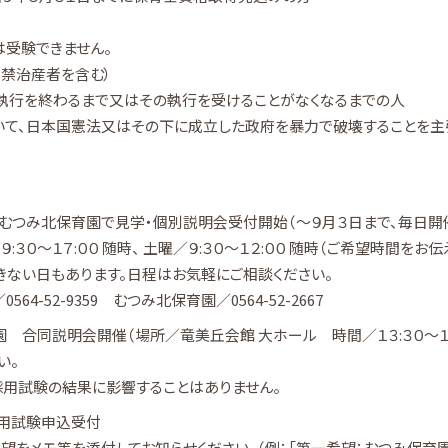
は受験できません。
準禁治産者を含む）
の執行を終わるまで又はその執行を受けることがなくなるまでの人
いて、日本国憲法又はその下に成立した政府を暴力で破壊することを主
・むつみ北保育園で見学・個別説明会受付開始（～９月３日まで、毎日開
３０～１７:００ 随時、 土曜／９:３０～１２:００ 随時（ご希望時間をお伝
ない日もあります。日程はお気軽にご相談ください。
4-52-9359 むつみ北保育園／0564-52-2667
 合同説明会開催（場所／竜美丘会館 大ホール 時間／１３:３０～１６
い。
用試験の結果に影響することはありません。
採用試験申込受付
望をメモ等を添付してお知らせください。（例：「第一希望：むつみ保育園