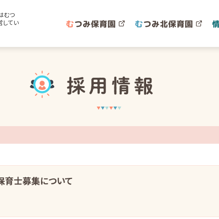
はむつ
む
つみ保育園
む
つみ北保育園
営してい
保育士募集について