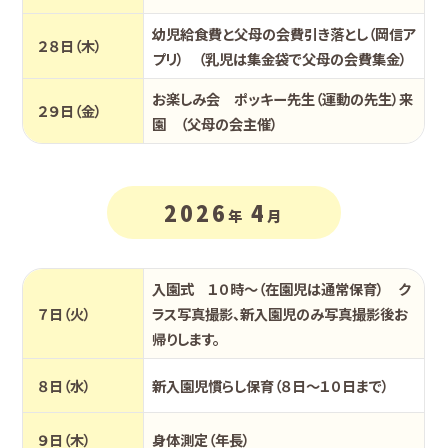
幼児給食費と父母の会費引き落とし（岡信ア
２８日（木）
プリ） （乳児は集金袋で父母の会費集金）
お楽しみ会 ポッキー先生（運動の先生）来
２９日（金）
園 （父母の会主催）
2026
4
年
月
入園式 １０時～（在園児は通常保育） ク
７日（火）
ラス写真撮影、新入園児のみ写真撮影後お
帰りします。
８日（水）
新入園児慣らし保育（８日～１０日まで）
９日（木）
身体測定（年長）