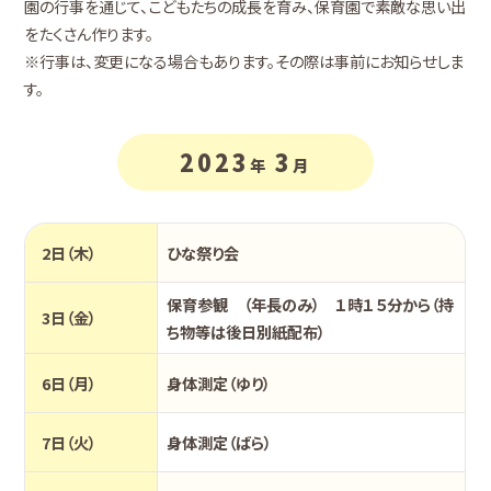
園の行事を通じて、こどもたちの成長を育み、保育園で素敵な思い出
をたくさん作ります。
※行事は、変更になる場合もあります。その際は事前にお知らせしま
す。
2023
3
年
月
2日（木）
ひな祭り会
保育参観 （年長のみ） １時１５分から（持
3日（金）
ち物等は後日別紙配布）
6日（月）
身体測定（ゆり）
7日（火）
身体測定（ばら）