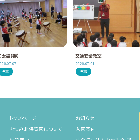
和太鼓【響】
交通安全教室
026.07.07
2026.07.01
行事
行事
トップページ
お知らせ
むつみ北保育園について
入園案内
施設案内
社会福祉法人むつみ会