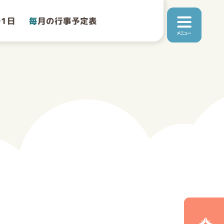
1日
毎
月の行事予定表