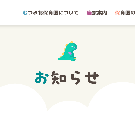
む
つみ北保育園について
施
設案内
保
育園の