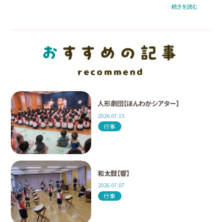
…続きを読む
人形劇団【ほんわかシアター】
2026.07.15
行事
和太鼓【響】
2026.07.07
行事